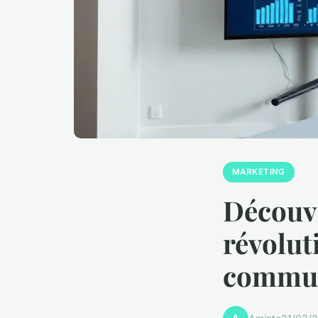
MARKETING
Découv
révolut
commun