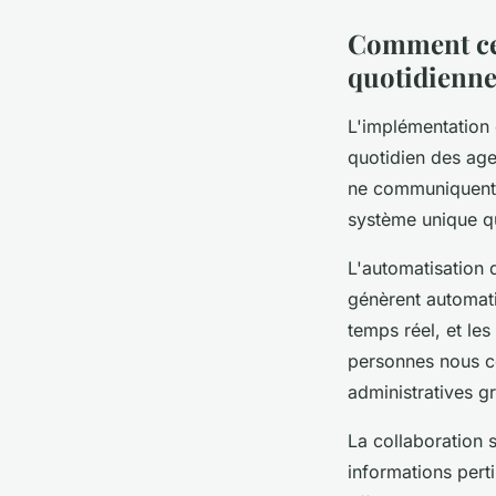
Comment cet
quotidienn
L'implémentation 
quotidien des agen
ne communiquent 
système unique qui
L'automatisation 
génèrent automati
temps réel, et le
personnes nous co
administratives g
La collaboration
informations pert