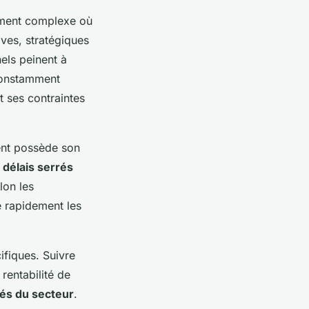
ement complexe où
ives, stratégiques
nels peinent à
 constamment
t ses contraintes
ient possède son
s
délais serrés
lon les
e rapidement les
ifiques. Suivre
 rentabilité de
tés du secteur
.