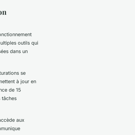
on
fonctionnement
ltiples outils qui
sées dans un
turations se
ettent à jour en
ence de 15
s tâches
 accède aux
ommunique