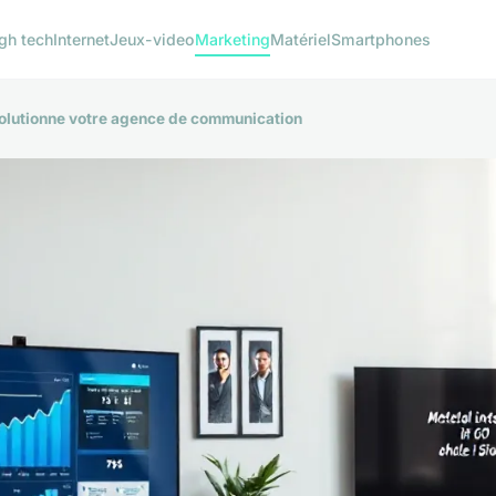
gh tech
Internet
Jeux-video
Marketing
Matériel
Smartphones
olutionne votre agence de communication