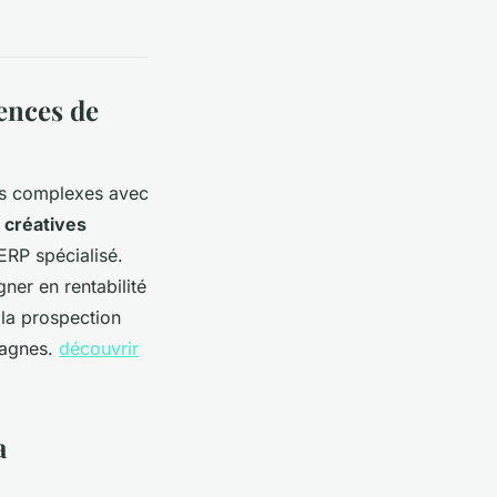
ences de
us complexes avec
créatives
ERP spécialisé.
ner en rentabilité
 la prospection
pagnes.
découvrir
a