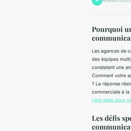
A
Aminte
21/03/
Pourquoi un
communicati
Les agences de c
des équipes mult
constatent une am
Comment votre age
? La réponse rési
commerciale à la 
l'erp idéal pour
Les défis sp
communica