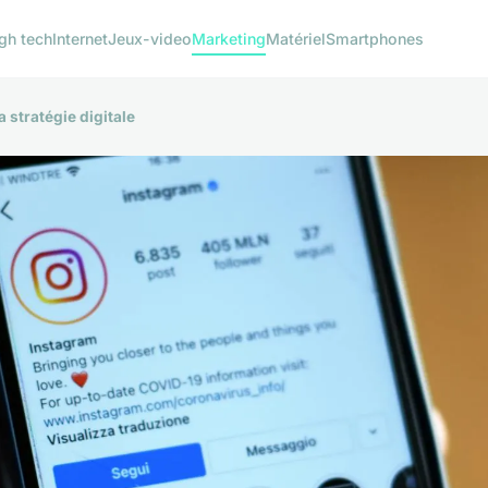
gh tech
Internet
Jeux-video
Marketing
Matériel
Smartphones
a stratégie digitale