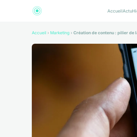
Accueil
Actu
Hi
Accueil
›
Marketing
›
Création de contenu : pilier de l