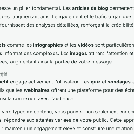
reste un pilier fondamental. Les
articles de blog
permettent
iques, augmentant ainsi l'engagement et le trafic organique
fournissent des analyses détaillées, renforçant la crédibilité
els
comme les
infographies
et les
vidéos
sont particulière
es informations complexes. Les
images
attirent l'attention e
ées, augmentant ainsi la portée de votre message.
tif
ctif
engage activement l'utilisateur. Les
quiz
et
sondages
e
dis que les
webinaires
offrent une plateforme pour des éc
insi la connexion avec l'audience.
divers types de contenu, vous pouvez non seulement enrichir
ssi répondre aux attentes variées de votre public. Cette app
our maintenir un engagement élevé et construire une relatio