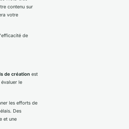
otre contenu sur
era votre
efficacité de
ls de création
est
 évaluer le
er les efforts de
délais. Des
e et une