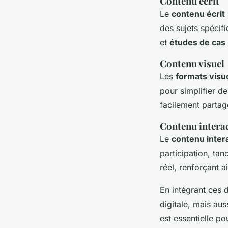
Contenu écrit
Le
contenu écrit
des sujets spécif
et
études de cas
Contenu visuel
Les
formats visu
pour simplifier d
facilement partag
Contenu interac
Le
contenu intera
participation, tan
réel, renforçant a
En intégrant ces 
digitale, mais au
est essentielle p