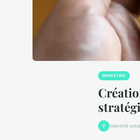
MARKETING
Créatio
stratégi
V
Valentin
9 octo