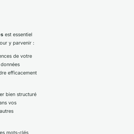
es
est essentiel
our y parvenir :
ences de votre
s données
dre efficacement
er bien structuré
dans vos
autres
des mots-clés