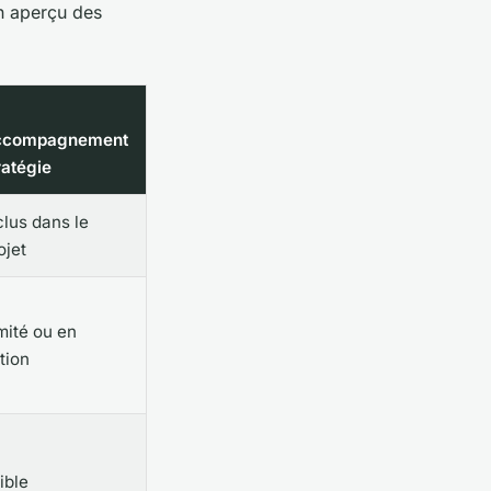
un aperçu des
ccompagnement
ratégie
clus dans le
ojet
mité ou en
tion
ible