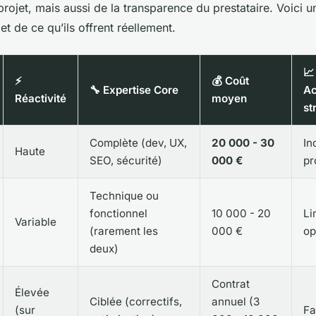
rojet, mais aussi de la transparence du prestataire. Voici 
 et de ce qu’ils offrent réellement.
📈
⚡
💰 Coût
🔧 Expertise Core
A
Réactivité
moyen
st
Complète (dev, UX,
20 000 - 30
In
Haute
SEO, sécurité)
000 €
pr
Technique ou
fonctionnel
10 000 - 20
Li
Variable
(rarement les
000 €
op
deux)
Contrat
Élevée
Ciblée (correctifs,
annuel (3
(sur
Fa