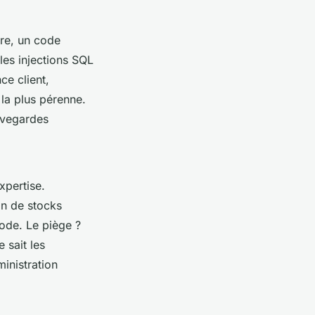
ire, un code
les injections SQL
ce client,
la plus pérenne.
auvegardes
xpertise.
on de stocks
code. Le piège ?
 sait les
ministration