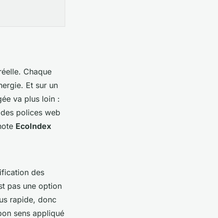
réelle. Chaque
ergie. Et sur un
ée va plus loin :
 des polices web
 note
EcoIndex
fication des
st pas une option
lus rapide, donc
 bon sens appliqué