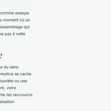
u comme essayer
’au moment où un
 l’assemblage qui
pe pas à cette
?
 a du sens.
ntuitive se cache
bsolète ou une
nt, voire
ite les raccourcis
lisation