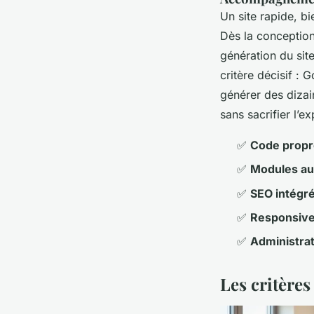
Un site rapide, bi
Dès la conception
génération du sit
critère décisif : 
générer des dizain
sans sacrifier l’ex
✅
Code propr
✅
Modules au
✅
SEO intégr
✅
Responsive
✅
Administrat
Les critères