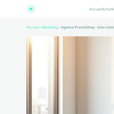
Accueil
Actu
Hi
Accueil
›
Marketing
›
Agence PrestaShop : bien choi