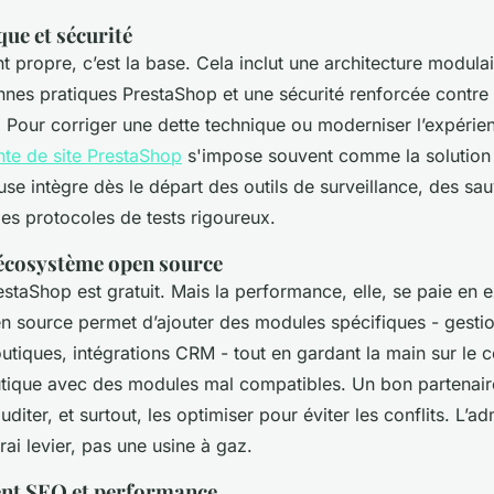
que et sécurité
propre, c’est la base. Cela inclut une architecture modula
es pratiques PrestaShop et une sécurité renforcée contre 
. Pour corriger une dette technique ou moderniser l’expérien
nte de site PrestaShop
s'impose souvent comme la solution 
se intègre dès le départ des outils de surveillance, des s
es protocoles de tests rigoureux.
'écosystème open source
staShop est gratuit. Mais la performance, elle, se paie en e
 source permet d’ajouter des modules spécifiques - gesti
utiques, intégrations CRM - tout en gardant la main sur le 
tique avec des modules mal compatibles. Un bon partenaire
uditer, et surtout, les optimiser pour éviter les conflits. L’ad
rai levier, pas une usine à gaz.
t SEO et performance