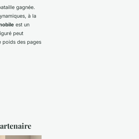
bataille gagnée.
dynamiques, à la
obile
est un
figuré peut
 le poids des pages
partenaire