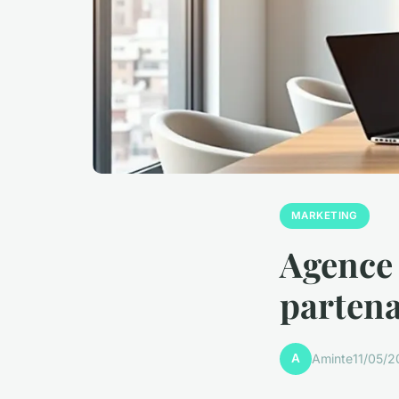
MARKETING
Agence 
parten
A
Aminte
11/05/2