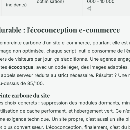
optimisation)
000 - 10 000
incidents)
€)
durable : l'écoconception e-commerce
’empreinte carbone d’un site e-commerce, pourtant elle est 
mage non optimisée, chaque script inutile consomme de l’én
iers de visiteurs par jour, ça s’additionne. Une agence engag
ites
écoconçus
, avec un code léger, des images adaptées,
 appels serveur réduits au strict nécessaire. Résultat ? Une
au-dessus de 85/100.
inte carbone du site
s choix concrets : suppression des modules dormants, mini
utilisation de cache performant, et hébergement vert. Ce n’e
ne exigence technique. Un site propre, c’est aussi un site p
t plus convertisseur. L’écoconception, finalement, c’est du