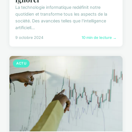
La technologie informatique redéfinit notre
quotidien et transforme tous les aspects de la
société. Des avancées telles que l'intelligence
artificiell...
9 octobre 2024
10 min de lecture →
ACTU