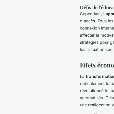
Défis de l'éduc
Cependant, l'
appr
d'accès. Tous le
connexion Internet
affecter la motiva
stratégies pour g
leur situation so
Effets écon
La
transformati
radicalement le p
révolutionné le m
automatisés. Cela
une réallocation 