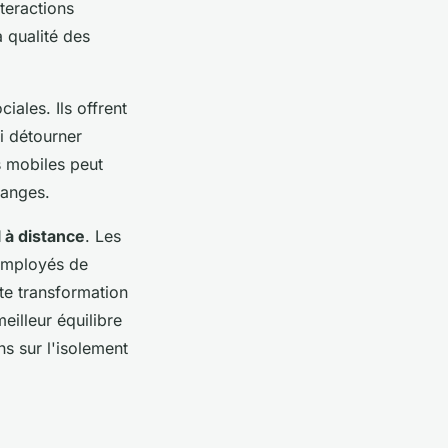
teractions
a qualité des
iales. Ils offrent
i détourner
s mobiles peut
hanges.
l à distance
. Les
 employés de
tte transformation
eilleur équilibre
ns sur l'isolement