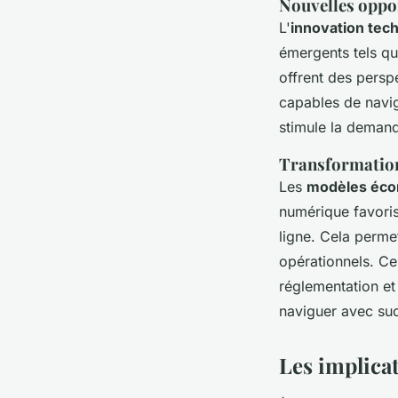
Nouvelles oppo
L'
innovation tec
émergents tels que
offrent des persp
capables de navig
stimule la deman
Transformatio
Les
modèles écon
numérique favoris
ligne. Cela perme
opérationnels. Ce
réglementation e
naviguer avec su
Les implicat