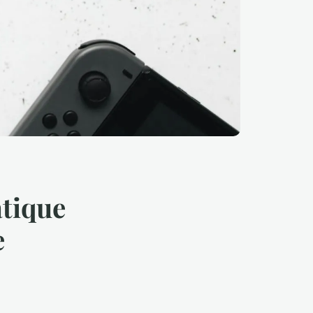
tique
e