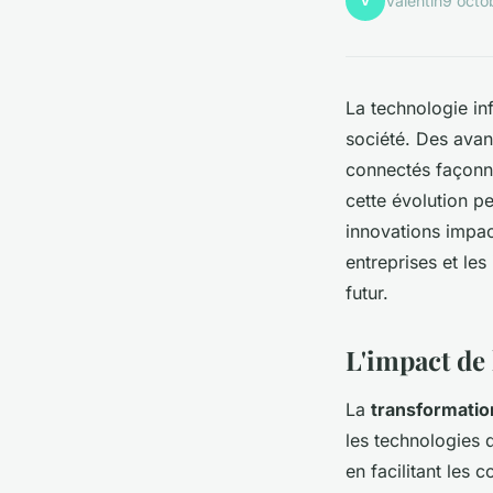
V
Valentin
9 octo
La technologie in
société. Des avanc
connectés façonne
cette évolution p
innovations impac
entreprises et les
futur.
L'impact de 
La
transformati
les technologies 
en facilitant les