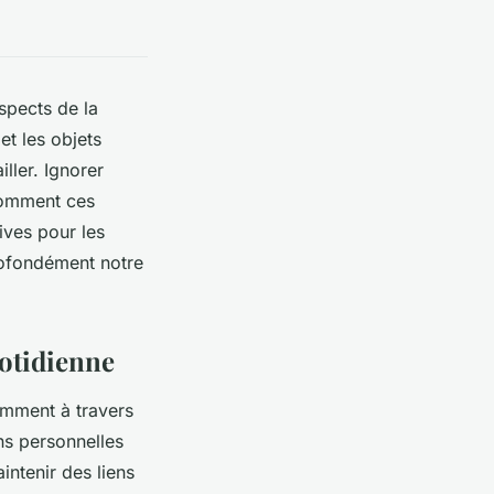
spects de la
et les objets
ller. Ignorer
 comment ces
ives pour les
profondément notre
uotidienne
amment à travers
ns personnelles
intenir des liens