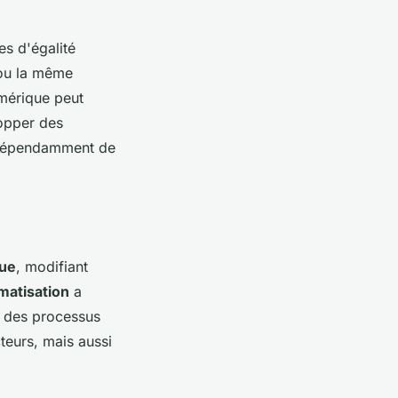
s d'égalité
 ou la même
umérique peut
lopper des
indépendamment de
ue
, modifiant
matisation
a
r des processus
teurs, mais aussi