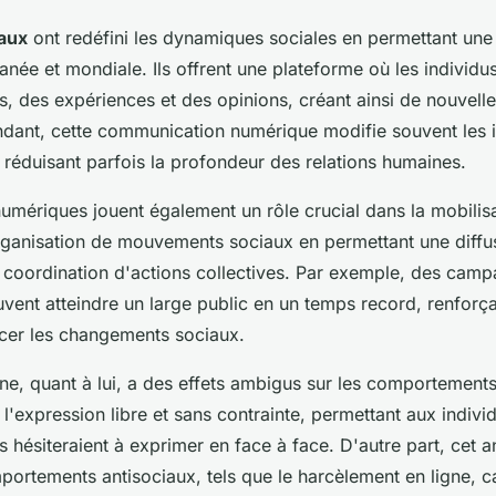
aux
ont redéfini les dynamiques sociales en permettant un
anée et mondiale. Ils offrent une plateforme où les individu
s, des expériences et des opinions, créant ainsi de nouvell
dant, cette communication numérique modifie souvent les i
n réduisant parfois la profondeur des relations humaines.
umériques jouent également un rôle crucial dans la mobilisa
l'organisation de mouvements sociaux en permettant une diffu
la coordination d'actions collectives. Par exemple, des cam
euvent atteindre un large public en un temps record, renforç
ncer les changements sociaux.
ne, quant à lui, a des effets ambigus sur les comportement
 l'expression libre et sans contrainte, permettant aux indiv
ls hésiteraient à exprimer en face à face. D'autre part, cet
portements antisociaux, tels que le harcèlement en ligne, ca