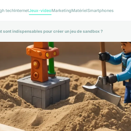
gh tech
Internet
Jeux-video
Marketing
Matériel
Smartphones
t sont indispensables pour créer un jeu de sandbox ?