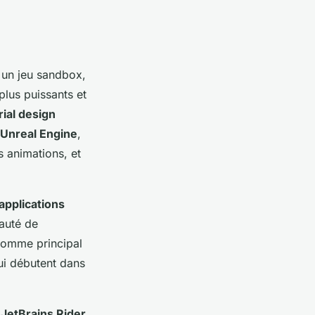
 un jeu sandbox,
plus puissants et
ial design
Unreal Engine
,
es animations, et
applications
nauté de
omme principal
ui débutent dans
t
JetBrains Rider