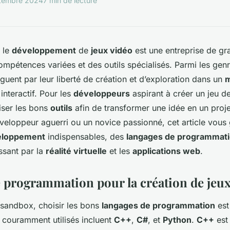
tembre 2024
7 min de lecture
, le
développement
de
jeux vidéo
est une entreprise de gr
ompétences variées et des outils spécialisés. Parmi les genr
guent par leur liberté de création et d’exploration dans un
m
interactif. Pour les
développeurs
aspirant à créer un jeu d
liser les bons
outils
afin de transformer une idée en un proje
eloppeur aguerri ou un novice passionné, cet article vous 
veloppement
indispensables, des
langages de programmat
ssant par la
réalité virtuelle
et les
applications web
.
 programmation pour la création de jeu
 sandbox, choisir les bons
langages de programmation
est
 couramment utilisés incluent
C++
,
C#
, et
Python
.
C++
est