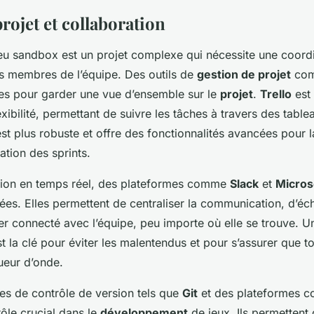
rojet et collaboration
jeu sandbox est un projet complexe qui nécessite une coordi
nts membres de l’équipe. Des outils de
gestion de projet
co
es pour garder une vue d’ensemble sur le
projet
.
Trello
est 
lexibilité, permettant de suivre les tâches à travers des table
 est plus robuste et offre des fonctionnalités avancées pour 
cation des sprints.
ation en temps réel, des plateformes comme
Slack
et
Micros
ées. Elles permettent de centraliser la communication, d’é
ster connecté avec l’équipe, peu importe où elle se trouve. 
 la clé pour éviter les malentendus et pour s’assurer que t
ueur d’onde.
es de contrôle de version tels que
Git
et des plateformes
ôle crucial dans le
développement
de jeux. Ils permettent 