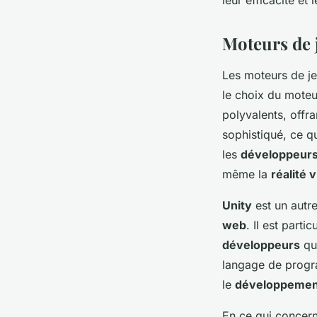
Moteurs de j
Les moteurs de j
le choix du moteu
polyvalents, offr
sophistiqué, ce q
les
développeur
même la
réalité v
Unity
est un autre
web
. Il est part
développeurs
qui
langage de progra
le
développement
En ce qui concer