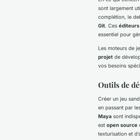
sont largement uti
complétion, le de
Git
. Ces
éditeurs
essentiel pour gé
Les moteurs de je
projet
de développ
vos besoins spécif
Outils de d
Créer un jeu sand
en passant par le
Maya
sont indisp
est
open source
e
texturisation et d