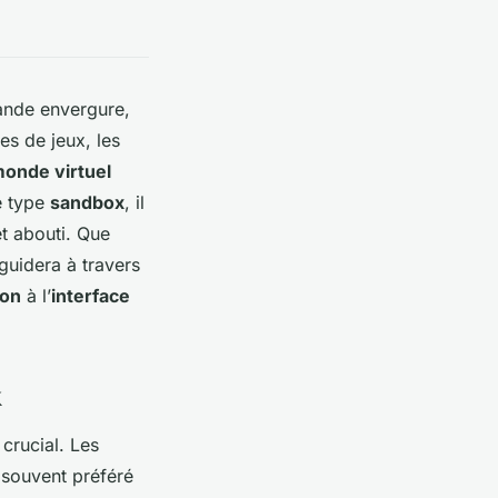
ande envergure,
es de jeux, les
onde virtuel
e type
sandbox
, il
t abouti. Que
guidera à travers
ion
à l’
interface
x
 crucial. Les
 souvent préféré