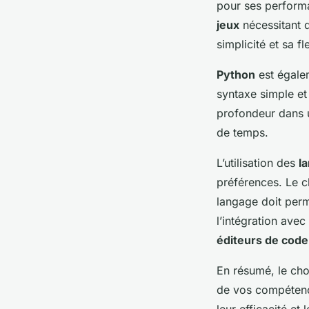
pour ses performa
jeux
nécessitant d
simplicité et sa f
Python
est égalem
syntaxe simple et 
profondeur dans 
de temps.
L’utilisation des
l
préférences. Le c
langage doit per
l’intégration avec
éditeurs de code
En résumé, le ch
de vos compétence
leur efficacité et 