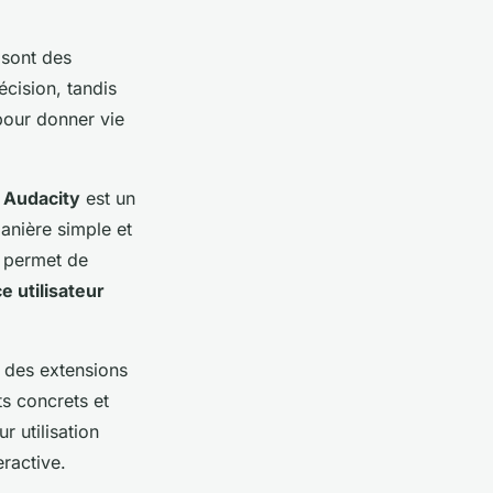
sont des
écision, tandis
 pour donner vie
.
Audacity
est un
anière simple et
i permet de
e utilisateur
 des extensions
ts concrets et
r utilisation
eractive.