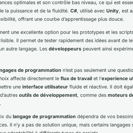
nces optimales et son contrôle bas niveau, ce qui est esse
e la puissance et de la fluidité.
C#
, utilisé avec
Unity
, est 
lexibilité, offrant une courbe d’apprentissage plus douce.
ent une excellente option pour les prototypes et les script
lisible. Il permet de tester rapidement des idées avant de l
un autre langage. Les
développeurs
peuvent ainsi expérim
angages de programmation
n’est pas seulement une questi
hoix affecte directement le
flux de travail
et l’
experience ut
mettre une
interface utilisateur
fluide et réactive. Il doit éga
 d’autres
outils de développement
, comme des
moteurs de
.
oix du
langage de programmation
dépendra de vos besoins
s. Il n’y a pas de solution unique, mais certains langages 
leur adaptabilité à différents types de projets.