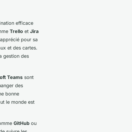
nation efficace
mme
Trello
et
Jira
apprécié pour sa
aux et des cartes.
la gestion des
oft Teams
sont
changer des
Une bonne
out le monde est
 comme
GitHub
ou
de suivre les