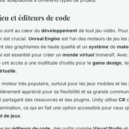
eu et éditeurs de code
eu sont au cœur du
développement
de tout jeu vidéo. Pour
r est crucial.
Unreal Engine
est l’un des moteurs de jeu les 
ant des graphismes de haute qualité et un
système
de
mater
ui est essentiel pour créer un
monde virtuel
immersif. Avec
s
ont accès à une multitude d’outils pour le
game design
, l
irtuelle
.
 moteur très populaire, surtout pour les jeux mobiles et les
iculièrement apprécié pour sa flexibilité et sa grande commu
 partagent des ressources et des plugins. Unity utilise
C#
c
mmation, ce qui en fait une option accessible pour ceux q
 de jeux
.
ne les
éditeurs de code
, des outils comme
Visual Studio
e