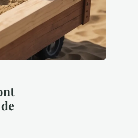
ont
 de