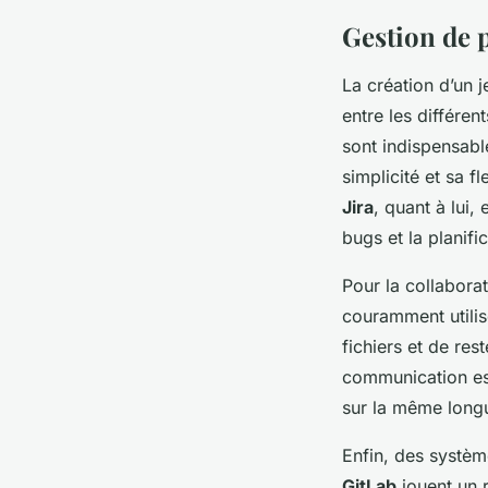
Gestion de p
La création d’un 
entre les différe
sont indispensabl
simplicité et sa f
Jira
, quant à lui,
bugs et la planifi
Pour la collabor
couramment utilis
fichiers et de re
communication est
sur la même long
Enfin, des systèm
GitLab
jouent un r