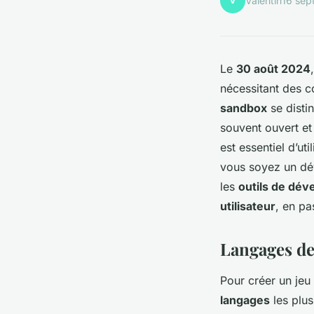
V
Valentin
16 sep
Le
30 août 2024
nécessitant des c
sandbox
se distin
souvent ouvert et 
est essentiel d’uti
vous soyez un dév
les
outils de dé
utilisateur
, en pa
Langages de
Pour créer un jeu
langages
les plus