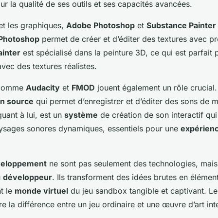
ur la qualité de ses outils et ses capacités avancées.
 et les graphiques,
Adobe Photoshop
et
Substance Painter
Photoshop
permet de créer et d’éditer des textures avec pr
inter
est spécialisé dans la peinture 3D, ce qui est parfait
ec des textures réalistes.
comme
Audacity
et
FMOD
jouent également un rôle crucial
n source
qui permet d’enregistrer et d’éditer des sons de m
quant à lui, est un
système
de création de son interactif qu
ysages sonores dynamiques, essentiels pour une
expérienc
éveloppement
ne sont pas seulement des technologies, mais
u
développeur
. Ils transforment des idées brutes en élémen
nt le
monde virtuel
du jeu sandbox tangible et captivant. Leu
e la différence entre un jeu ordinaire et une œuvre d’art int