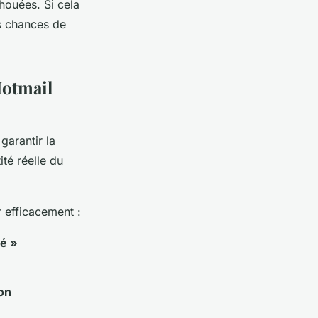
houées. Si cela
s chances de
Hotmail
garantir la
ité réelle du
 efficacement :
ié »
ion