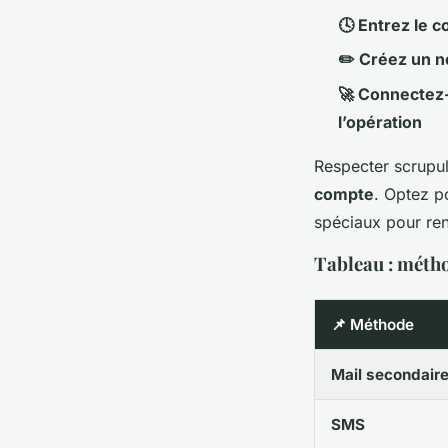
🕓 Entrez le 
✏️ Créez un n
🚀 Connectez-
l’opération
Respecter scrupul
compte
. Optez p
spéciaux pour ren
Tableau : méth
📌 Méthode
Mail secondair
SMS