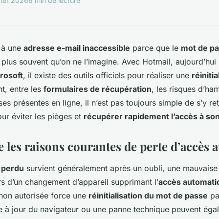
rier 2026
6 min de lecture
e à une
adresse e-mail inaccessible
parce que le
mot de pa
 plus souvent qu’on ne l’imagine. Avec Hotmail, aujourd’hui
rosoft
, il existe des outils officiels pour réaliser une
réiniti
nt, entre les
formulaires de récupération
, les risques d’ha
s présentes en ligne, il n’est pas toujours simple de s’y ret
ur éviter les pièges et
récupérer rapidement l’accès à so
les raisons courantes de perte d’accès 
 perdu
survient généralement après un oubli, une mauvaise
ors d’un changement d’appareil supprimant l’
accès automati
 non autorisée force une
réinitialisation du mot de passe
pa
se à jour du navigateur ou une panne technique peuvent ég