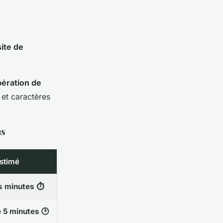
ite de
ération de
 et caractères
ns
estimé
 minutes ⏱️
 5 minutes 🕑