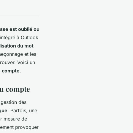
sse est oublié ou
 intégré à Outlook
alisation du mot
meçonnage et les
rouver. Voici un
n compte
.
au compte
 gestion des
que
. Parfois, une
r mesure de
alement provoquer