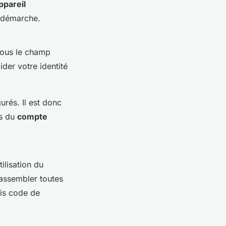
ppareil
a démarche.
 sous le champ
der votre identité
rés. Il est donc
es du
compte
ilisation du
rassembler toutes
ais code de