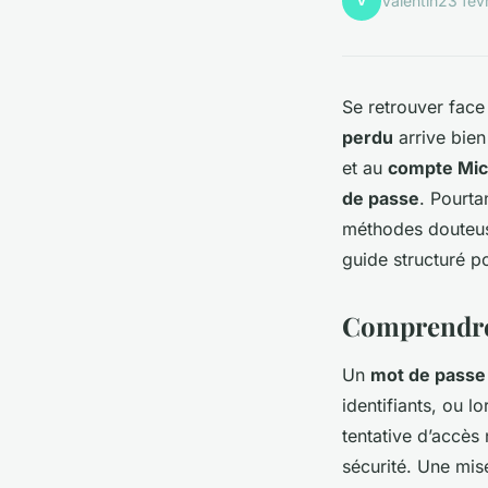
V
Valentin
23 fév
Se retrouver fac
perdu
arrive bien
et au
compte Mic
de passe
. Pourta
méthodes douteuse
guide structuré po
Comprendre 
Un
mot de passe
identifiants, ou l
tentative d’accès
sécurité. Une mi