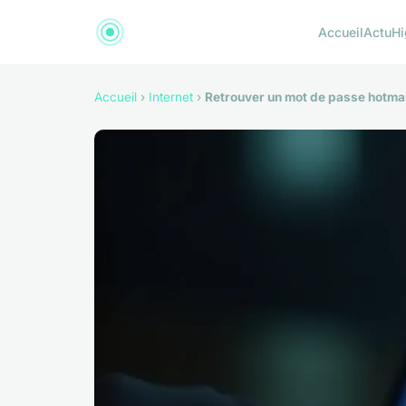
Accueil
Actu
Hi
Accueil
›
Internet
›
Retrouver un mot de passe hotmai