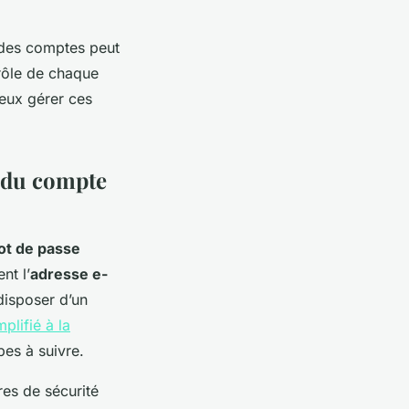
n des comptes peut
rôle de chaque
ieux gérer ces
n du compte
mot de passe
nt l’
adresse e-
disposer d’un
plifié à la
pes à suivre.
es de sécurité