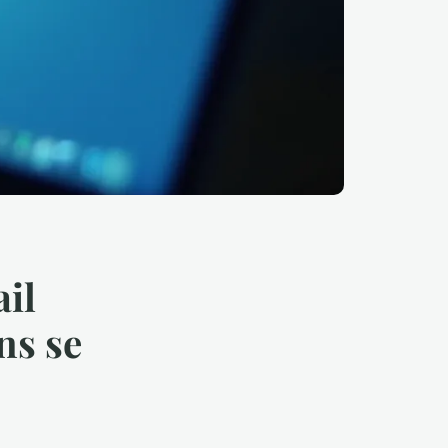
il
ns se