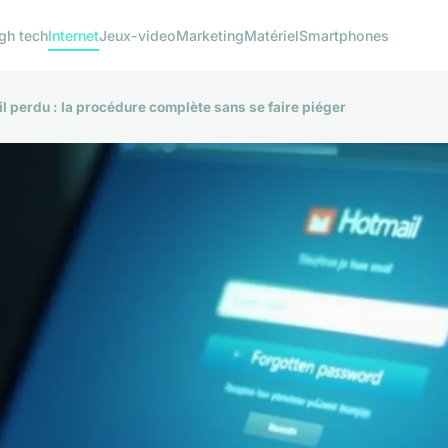
gh tech
Internet
Jeux-video
Marketing
Matériel
Smartphones
l perdu : la procédure complète sans se faire piéger