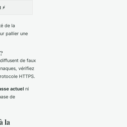
t ⚡
té de la
r pallier une
 ?
diffusent de faux
rnaques, vérifiez
protocole HTTPS.
asse actuel
ni
hase de
à la