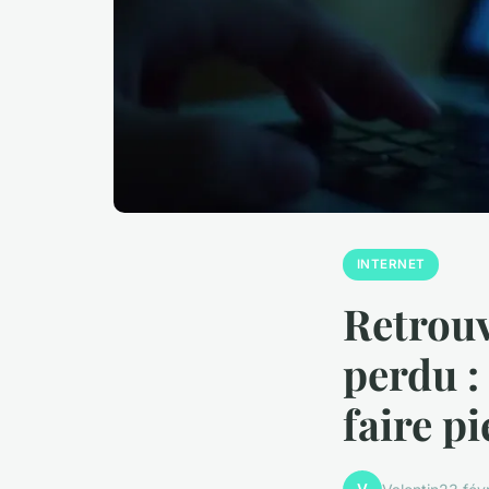
INTERNET
Retrouv
perdu :
faire p